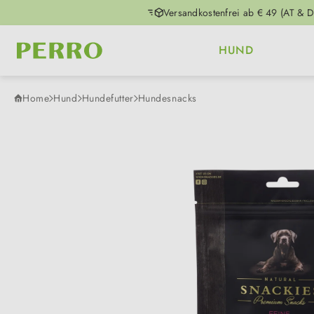
Versandkostenfrei ab € 49 (AT & D
m Hauptinhalt springen
Zur Suche springen
Zur Hauptnavigation springen
HUND
Home
Hund
Hundefutter
Hundesnacks
Bildergalerie überspringen