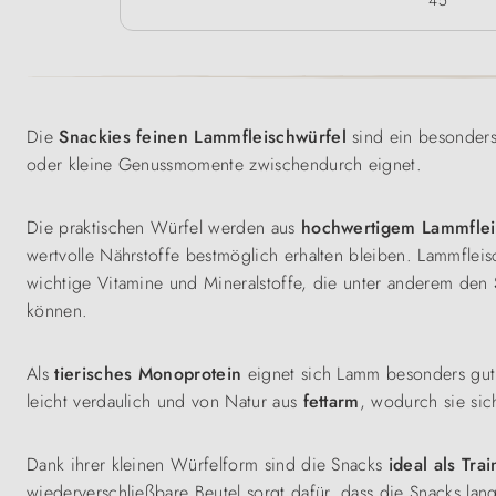
45
Die
Snackies feinen Lammfleischwürfel
sind ein besonder
oder kleine Genussmomente zwischendurch eignet.
Die praktischen Würfel werden aus
hochwertigem Lammflei
wertvolle Nährstoffe bestmöglich erhalten bleiben. Lammfleis
wichtige Vitamine und Mineralstoffe, die unter anderem den
können.
Als
tierisches Monoprotein
eignet sich Lamm besonders gut 
leicht verdaulich und von Natur aus
fettarm
, wodurch sie si
Dank ihrer kleinen Würfelform sind die Snacks
ideal als Tra
wiederverschließbare Beutel sorgt dafür, dass die Snacks lang