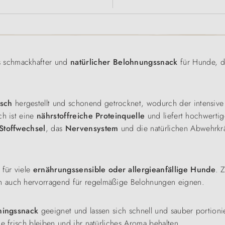
s schmackhafter und
natürlicher Belohnungssnack
für Hunde, de
sch
hergestellt und schonend getrocknet, wodurch der intensi
ch ist eine
nährstoffreiche Proteinquelle
und liefert hochwerti
Stoffwechsel
, das
Nervensystem
und die natürlichen Abwehrkrä
für viele
ernährungssensible oder allergieanfällige Hunde
. 
ch auch hervorragend für regelmäßige Belohnungen eignen.
iningssnack
geeignet und lassen sich schnell und sauber portioni
e frisch bleiben und ihr natürliches Aroma behalten.