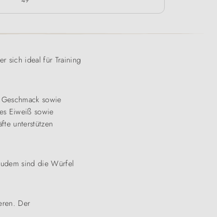
49
r sich ideal für Training
ve Geschmack sowie
ges Eiweiß sowie
fte unterstützen
Zudem sind die Würfel
eren. Der