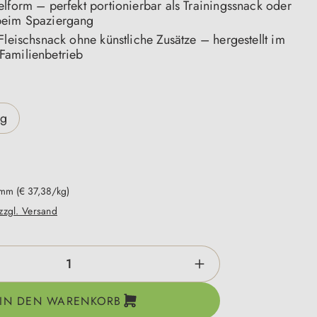
lform – perfekt portionierbar als Trainingssnack oder
beim Spaziergang
Fleischsnack ohne künstliche Zusätze – hergestellt im
amilienbetrieb
n
0g
ramm
(€ 37,38/kg)
 zzgl. Versand
zahl: Gib den gewünschten Wert ein oder be
IN DEN WARENKORB