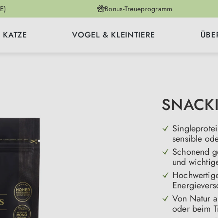
E)
Bonus-Treueprogramm
KATZE
VOGEL & KLEINTIERE
ÜBE
SNACKIE
Singleprotei
sensible ode
Schonend ge
und wichtig
Hochwertige
Energievers
Von Natur a
oder beim T