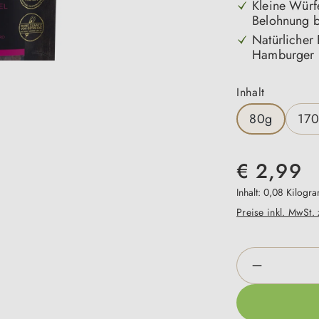
Kleine Würfe
Belohnung 
Natürlicher 
Hamburger F
auswähle
Inhalt
80g
17
€ 2,99
Inhalt:
0,08 Kilog
Preise inkl. MwSt.
Produkt An