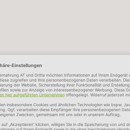
HKEITEN
ycerin, Erbsenprotein, Mineralstoffe