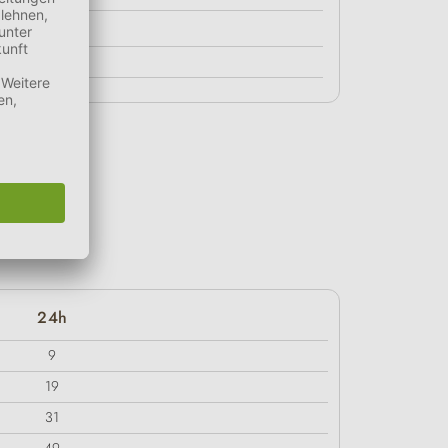
ellen.
24h
9
19
31