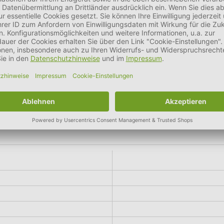
gehalt
6,0 %
Rohasche
3,5 %
Rohfaser
1,7 %
Mahlzeiten füttern. Bitte immer ausreichend Trinkwasser bereitst