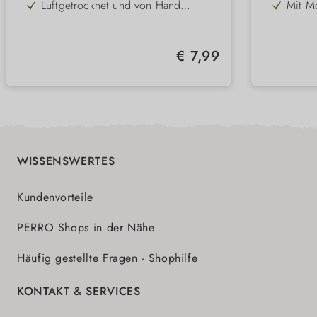
und Möhren – nährstoffreich und
Gummi
Luftgetrocknet und von Hand
Mit M
aromatisch
angen
gefertigt – für besten Geschmack
und vi
Frei von künstlichen Zusätzen,
Zwei 
und Qualität
Getreide und Konservierungsstoffen
für 4,
Unterstützt durch festen Biss die
Hände 
Durch
Regulärer Preis:
€ 7,99
natürliche Zahnpflege
sich 
In Deutschland hergestellt –
Ideal 
berüh
natürlich, verträglich und nachhaltig
Beweg
Hund
WISSENSWERTES
Kundenvorteile
PERRO Shops in der Nähe
Häufig gestellte Fragen - Shophilfe
KONTAKT & SERVICES