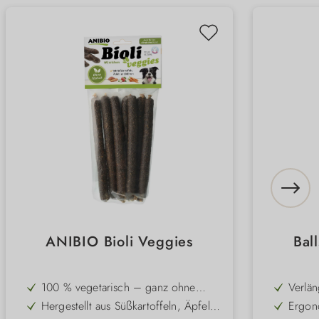
ANIBIO Bioli Veggies
Bal
100 % vegetarisch – ganz ohne
Verlän
Fleisch, ideal für sensible oder
und k
Hergestellt aus Süßkartoffeln, Äpfeln
Ergono
allergische Hunde