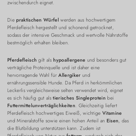
zwischendurch eignet.
Die
praktischen Würfel
werden aus hochwertigem
Pferdefleisch hergestellt und schonend getrocknet,
sodass der intensive Geschmack und wertvolle Nährstoffe
bestmöglich erhalten bleiben.
Pferdefleisch
gilt als
hypoallergene
und besonders gut
verträgliche Proteinquelle und ist daher eine
hervorragende Wahl für
Allergiker
und
ernährungssensible Hunde. Da Pferd in herkömmlichen
Leckerlis vergleichsweise selten verwendet wird, eignet
es sich häufig gut als
tierisches Singleprotein
bei
Futtermittelunverträglichkeiten
. Gleichzeitig liefert
Pferdefleisch hochwertiges Eiweiß, wichtige
Vitamine
und Mineralstoffe sowie einen hohen Anteil an
Eisen
, das
die Blutbildung unterstützen kann. Zudem ist
Pferdefleisch von Natur aus
fettarm
, wodurch sich der