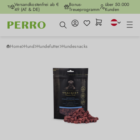
Versandkostenfrei ab €
Bonus-
über 50.000
Zum Hauptinhalt springen
49 (AT & DE)
Treueprogramm
Kunden
Home
Hund
Hundefutter
Hundesnacks
Bildergalerie überspringen