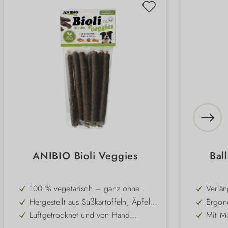
ANIBIO Bioli Veggies
Bal
100 % vegetarisch – ganz ohne
Verlän
Fleisch, ideal für sensible oder
und k
Hergestellt aus Süßkartoffeln, Äpfeln
Ergono
allergische Hunde
und Möhren – nährstoffreich und
Gummi
Luftgetrocknet und von Hand
Mit M
aromatisch
angen
gefertigt – für besten Geschmack
und vi