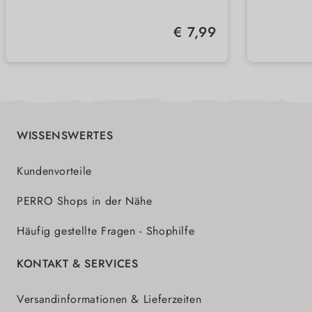
Frei von künstlichen Zusätzen,
Zwei 
und Qualität
Getreide und Konservierungsstoffen
für 4,
Unterstützt durch festen Biss die
Hände 
Durch
Regulärer Preis:
€ 7,99
natürliche Zahnpflege
sich 
In Deutschland hergestellt –
Ideal 
berüh
natürlich, verträglich und nachhaltig
Beweg
Hund
WISSENSWERTES
Kundenvorteile
PERRO Shops in der Nähe
Häufig gestellte Fragen - Shophilfe
KONTAKT & SERVICES
Versandinformationen & Lieferzeiten