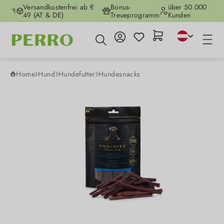
Versandkostenfrei ab €
Bonus-
über 50.000
Zum Hauptinhalt springen
49 (AT & DE)
Treueprogramm
Kunden
Home
Hund
Hundefutter
Hundesnacks
Bildergalerie überspringen