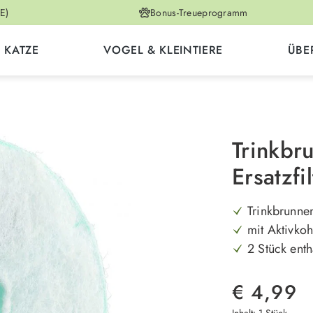
E)
Bonus-Treueprogramm
KATZE
VOGEL & KLEINTIERE
ÜBE
Trinkbr
Ersatzfil
Trinkbrunnen 
mit Aktivkoh
2 Stück enth
€ 4,99