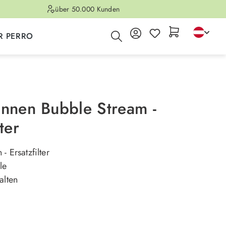
über 50.000 Kunden
R PERRO
unnen Bubble Stream -
ter
- Ersatzfilter
le
alten