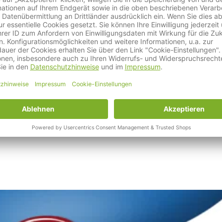
r in der Heimtierbranche – Trixies Erfolgsgeschichte hat bere
nder mit rund 6500 Artikeln für Hunde, Katzen, Vögel, Kleintiere
tzkonformen Produkten im Heimtierbedarf.