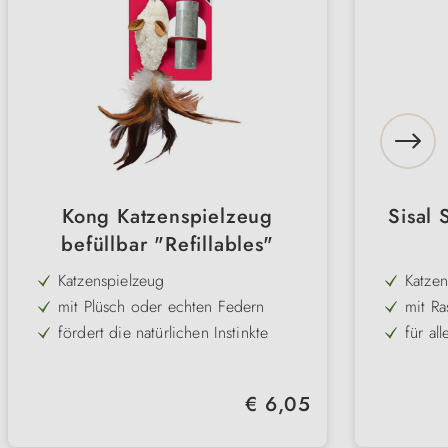
Kong Katzenspielzeug
Sisal 
befüllbar "Refillables"
Katzenspielzeug
Katzen
mit Plüsch oder echten Federn
mit Ra
fördert die natürlichen Instinkte
für al
mit Katzenminze befüllbar
formst
diverse Modelle
Regulärer Preis:
€ 6,05