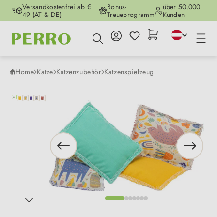
Versandkostenfrei ab €
Bonus-
über 50.000
Zum Hauptinhalt springen
49 (AT & DE)
Treueprogramm
Kunden
Home
Katze
Katzenzubehör
Katzenspielzeug
Bildergalerie überspringen