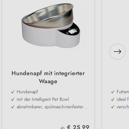
Hundenapf mit integrierter
Waage
Hundenapf
Futter
mit der Intelligent Pet Bowl
ideal 
abnehmbarer, spülmaschinenfester
versch
Edelstahlnapf
Waageeinheit in Gramm, Kg, ml, lb,
abwas
oz.
Volumen: 1 L und 1,8 L
prakti
Regulärer Preis:
€ 25,99
ab