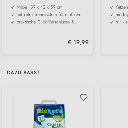
Maße: 39 x 42 x 59 cm
Katzen
mit extra Trennsystem für einfache
niedri
Reinigung
praktische Click-Verschlüsse &
für kl
Kunststoff
transp
aus Ku
Regulärer Preis:
€ 19,99
farbig
Produktgalerie überspringen
DAZU PASST