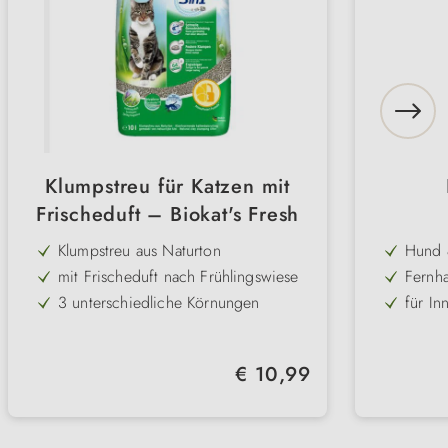
Klumpstreu für Katzen mit
Frischeduft – Biokat's Fresh
Klumpstreu aus Naturton
Hund 
mit Frischeduft nach Frühlingswiese
Fernha
3 unterschiedliche Körnungen
für In
stark klumpend
verhin
staubarm und saugfähig
ungift
Regulärer Preis:
€ 10,99
natürlich und hygienisch
biolog