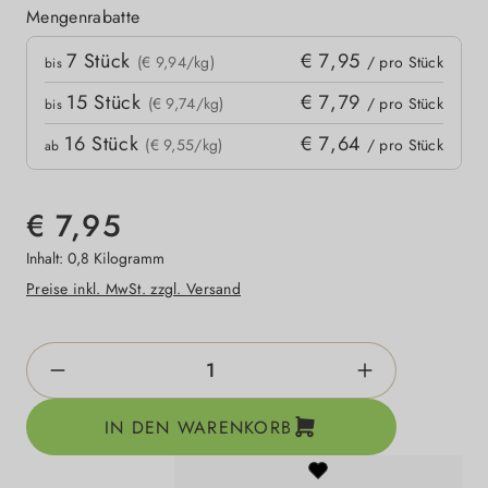
Mengenrabatte
Mengenrabatte
7
Stück
€ 7,95
kpreis
(€ 9,94/kg)
/ pro Stück
bis
15
Stück
€ 7,79
(€ 9,74/kg)
/ pro Stück
bis
16
Stück
€ 7,64
(€ 9,55/kg)
/ pro Stück
ab
€ 7,95
Inhalt:
0,8 Kilogramm
Preise inkl. MwSt. zzgl. Versand
Produkt Anzahl: Gib den gewünschten Wert e
IN DEN WARENKORB