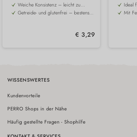
Zahnpfl
Kaninchen – intensiver Geschmack
Single
Weiche Konsistenz – leicht zu
Ideal 
kauen, auch für junge & ältere
Allerg
Getreide- und glutenfrei – bestens
Mit Fe
Hunde
für ernährungssensible Hunde
Zahnre
Praktische Größe – ideal für
Unters
Zahnb
Training, Erziehung & unterwegs
Sehr gute Akzeptanz, auch bei
Besond
Regulärer Preis:
€ 3,29
wählerischen Hunden
verdau
Bekömmliche Rezeptur ohne
Fester
empfi
unnötige Zusätze
und st
Schon
naturb
Zusätz
WISSENSWERTES
Kundenvorteile
PERRO Shops in der Nähe
Häufig gestellte Fragen - Shophilfe
KONTAKT & SERVICES