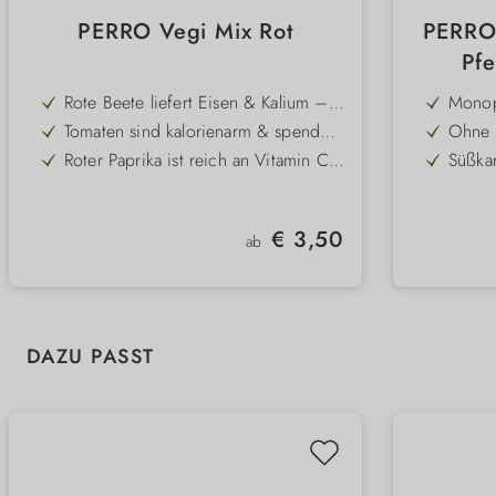
PERRO Vegi Mix Rot
PERRO 
Pfe
Rote Beete liefert Eisen & Kalium –
Monop
unterstützt Blutbildung und Vitalität
aussch
Tomaten sind kalorienarm & spenden
Ohne 
Pferde
Biotin – gut für Haut, Fell und
für er
Roter Paprika ist reich an Vitamin C
Süßkar
Krallen
– stärkt Immunsystem &
Kohlen
Enthält wichtige Mineralstoffe wie
Gering
Abwehrkräfte
Vitami
Magnesium, Zink & Kalzium
bei Au
Süßkartoffel bringt Ballaststoffe &
Prakti
Bauch
Regulärer Preis:
€ 3,50
Vitamine – ideal für sensible Hunde
– perf
ab
100% natürlich, gluten- &
Sehr 
getreidefrei – perfekt zum Mischen
wähle
mit PERRO Premium Pur Dosen
Produktgalerie überspringen
DAZU PASST