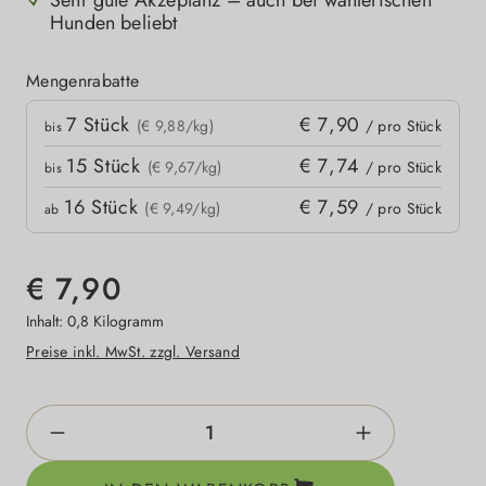
Sehr gute Akzeptanz – auch bei wählerischen
Hunden beliebt
Mengenrabatte
Mengenrabatte
7
Stück
€ 7,90
kpreis
(€ 9,88/kg)
/ pro Stück
bis
15
Stück
€ 7,74
(€ 9,67/kg)
/ pro Stück
bis
16
Stück
€ 7,59
(€ 9,49/kg)
/ pro Stück
ab
€ 7,90
Inhalt:
0,8 Kilogramm
Preise inkl. MwSt. zzgl. Versand
Produkt Anzahl: Gib den gewünschten Wert e