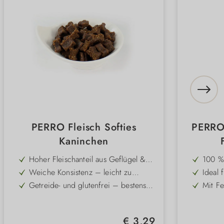
PERRO Fleisch Softies
PERRO
Kaninchen
Na
Hoher Fleischanteil aus Geflügel &
100 %
Zahnpfl
Kaninchen – intensiver Geschmack
Single
Weiche Konsistenz – leicht zu
Ideal 
kauen, auch für junge & ältere
Allerg
Getreide- und glutenfrei – bestens
Mit Fe
Hunde
für ernährungssensible Hunde
Zahnre
Praktische Größe – ideal für
Unters
Zahnb
Training, Erziehung & unterwegs
Sehr gute Akzeptanz, auch bei
Besond
Regulärer Preis:
€ 3,29
wählerischen Hunden
verdau