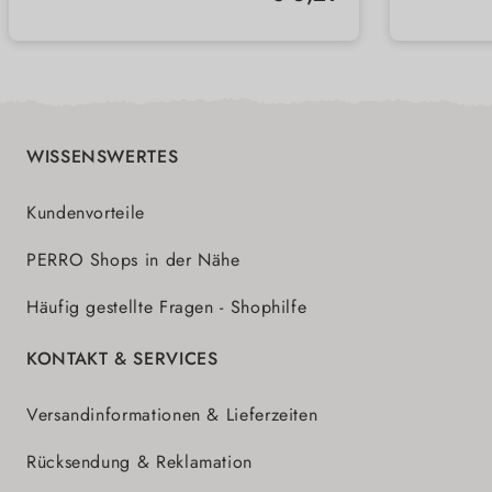
Bekömmliche Rezeptur ohne
Fester
empfi
unnötige Zusätze
und st
Schon
naturb
Zusätz
WISSENSWERTES
Kundenvorteile
PERRO Shops in der Nähe
Häufig gestellte Fragen - Shophilfe
KONTAKT & SERVICES
Versandinformationen & Lieferzeiten
Rücksendung & Reklamation