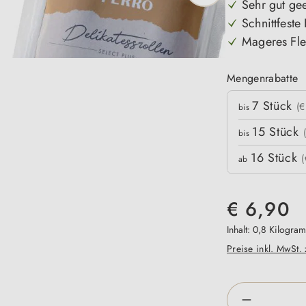
Sehr gut gee
Schnittfeste
Mageres Fle
Mengenrabatte
Mengenrabatte
7
Stück
Stückpreis
(€
bis
15
Stück
bis
16
Stück
(
ab
€ 6,90
Inhalt:
0,8 Kilogra
Preise inkl. MwSt.
Produkt An