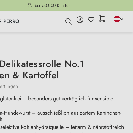
über 50.000 Kunden
R PERRO
elikatessrolle No.1
en & Kartoffel
ertungen
glutenfrei – besonders gut verträglich für sensible
in-Hundewurst – ausschließlich aus zartem Kaninchen-
ch
s selektive Kohlenhydratquelle – fettarm & nährstoffreich