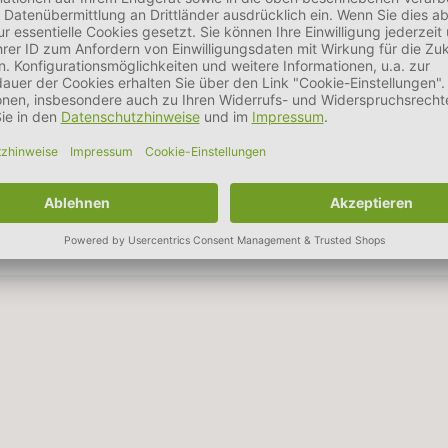
ehalt
3,9 %
Rohasche
1,6 %
Calcium
0,22 %
Phosphor
0,
/kg, Vitamin E: 125mg/kg.