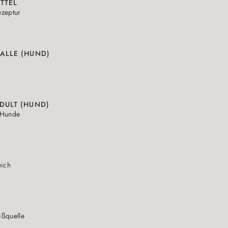
TTEL
zeptur
ALLE (HUND)
DULT (HUND)
 Hunde
eich
N
ißquelle