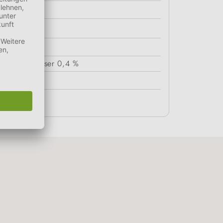
13 %
Rohfaser
0,4 %