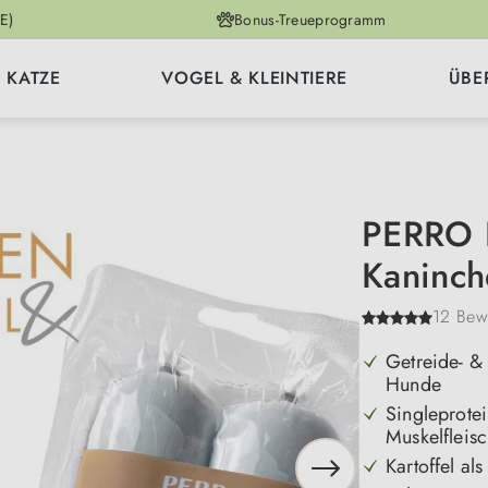
E)
Bonus-Treueprogramm
KATZE
VOGEL & KLEINTIERE
ÜBE
PERRO D
Kaninch
12 Bew
Getreide- & 
Hunde
Singleprote
Muskelfleis
Kartoffel al