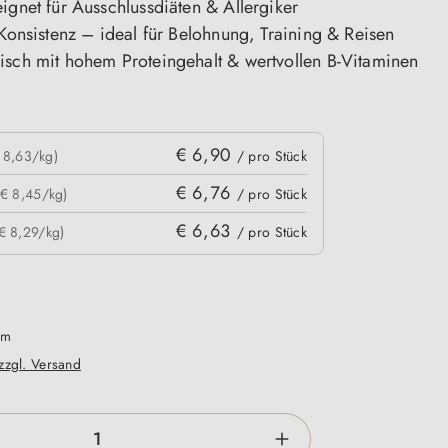
ignet für Ausschlussdiäten & Allergiker
 Konsistenz – ideal für Belohnung, Training & Reisen
isch mit hohem Proteingehalt & wertvollen B-Vitaminen
€ 6,90
 8,63/kg)
/ pro Stück
€ 6,76
(€ 8,45/kg)
/ pro Stück
€ 6,63
€ 8,29/kg)
/ pro Stück
mm
 zzgl. Versand
zahl: Gib den gewünschten Wert ein oder be