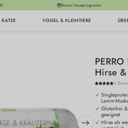
E)
Bonus-Treueprogramm
KATZE
VOGEL & KLEINTIERE
ÜBE
PERRO D
Hirse &
6 Bewe
Singleprote
Lamm-Muskel
Glutenfrei &
geeignet
Hirse als we