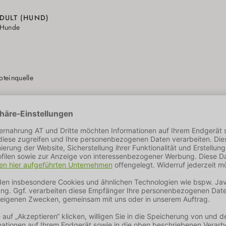
DULT (HUND)
 Hunde
oteinquelle
N
ißquelle
HKEITEN
 geeignet