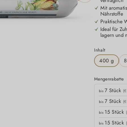
verträglich
Mit aromati
Nährstoffe
Praktische W
Ideal für Z
lagern und 
auswähle
Inhalt
400 g
8
Mengenrabatte
Mengenrabatte
7
Stück
Stückpreis
(€
bis
7
Stück
(€
bis
15
Stück
bis
15
Stück
bis