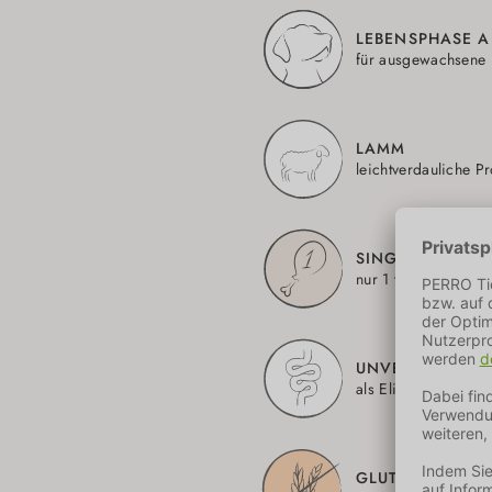
LEBENSPHASE A
für ausgewachsene
LAMM
leichtverdauliche Pr
SINGLE PROTEI
nur 1 tierische Eiwe
UNVERTRÄGLIC
als Eliminationsdiät
GLUTENFREI