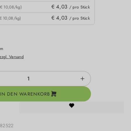
€ 4,03
(€ 10,08/kg)
/ pro Stück
€ 4,03
€ 10,08/kg)
/ pro Stück
mm
 zzgl. Versand
zahl: Gib den gewünschten Wert ein oder be
IN DEN WARENKORB
182522