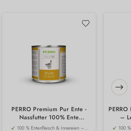
PERRO Premium Pur Ente -
PERRO 
Nassfutter 100% Ente
– L
Monoprotein für sensible &
Nassfut
100 % Entenfleisch & Innereien –
100 %