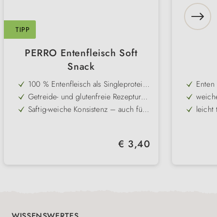
TIPP
PERRO Entenfleisch Soft
Snack
100 % Entenfleisch als Singleprotein
Enten 
– optimal für Allergiker
Getreide- und glutenfreie Rezeptur
weich
mit wenig Kartoffel für beste
Saftig-weiche Konsistenz – auch für
leicht 
Verträglichkeit
Welpen & Senioren geeignet
Besonders niedriger Fettgehalt –
gluten
ideal bei Übergewichtstendenz
Hohe Akzeptanz auch bei
protei
Regulärer Preis:
€ 3,40
wählerischen Hunden
Perfekte Belohnung oder Ergänzung
Single
zum Diätplan
mit vi
WISSENSWERTES