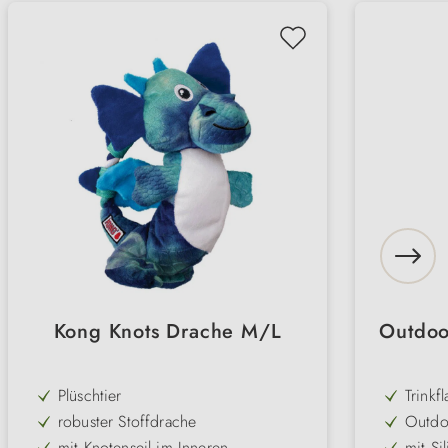
Kong Knots Drache M/L
Outdoor
Plüschtier
Trinkf
robuster Stoffdrache
Outdo
mit Knotenseil im Inneren
mit Si