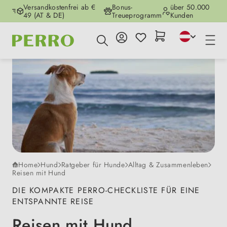
Versandkostenfrei ab €
Bonus-
über 50.000
Zum Hauptinhalt springen
49 (AT & DE)
Treueprogramm
Kunden
Home
Hund
Ratgeber für Hunde
Alltag & Zusammenleben
Reisen mit Hund
DIE KOMPAKTE PERRO-CHECKLISTE FÜR EINE
ENTSPANNTE REISE
Reisen mit Hund