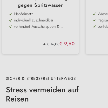
gegen Spritzwasser
Napfeinsatz
Wasser
individuell zuschneidbar
tragba
verhindert Ausschwappen &
perfek
Spritzwasser
Langohrennapf
Größe
Durchmesser 14–24cm
Verkaufspreis:
€ 9,60
Regulärer Preis:
ab
€ 16,00
passt auf Wasserschüsseln mit 14-
24cm Durchmesser
SICHER & STRESSFREI UNTERWEGS
Stress vermeiden auf
Reisen