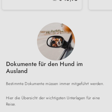
In zwei Größen erhältlich – Ø 100
Erhält
geisti
cm oder Ø 150 cm
und O
Dokumente für den Hund im
Ausland
Bestimmte Dokumente müssen immer mitgeführt werden.
Hier die Übersicht der wichtigsten Unterlagen für eine
Reise.