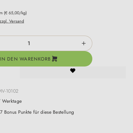
mm
(€ 65,00/kg)
 zzgl. Versand
zahl: Gib den gewünschten Wert ein oder be
IN DEN WARENKORB
MV-10102
-7 Werktage
 7 Bonus Punkte für diese Bestellung