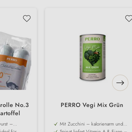
rolle No.3
PERRO Vegi Mix Grün
rtoffel
urst –
Mit Zucchini – kalorienarm und
ochwertigem
reich an Folsäure sowie Vitamin C
ideal für
Spinat liefert Vitamin A & Eisen –