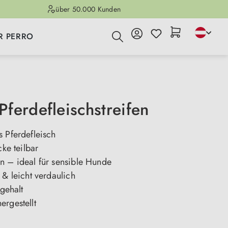
über 50.000 Kunden
R PERRO
ferdefleischstreifen
s Pferdefleisch
cke teilbar
n – ideal für sensible Hunde
 & leicht verdaulich
tgehalt
ergestellt