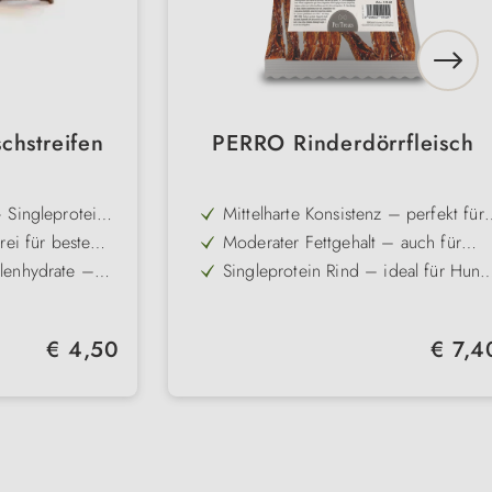
chstreifen
PERRO Rinderdörrfleisch
 Singleprotein
Mittelharte Konsistenz – perfekt für
et
Welpen im Zahnwechsel und zur
rei für beste
Moderater Fettgehalt – auch für
Gebisspflege
Hunde geeignet, die zu Übergewic
lenhydrate –
Singleprotein Rind – ideal für Hund
neige
mit Futtermittelunverträglichkeiten
 auch für
Mit Malz veredelt – steigert die
geeignet
Akzeptanz und liefert zusätzliche
tige Muskeln und
Schonende Trocknung erhält den
Nährstoffe
Regulärer Preis:
Regulärer
€ 4,50
€ 7,4
intensiven Fleischgeschmack
r
Ohne Getreide, Gluten - perfekt bei
ne Zusätze
Getreideintoleranzen