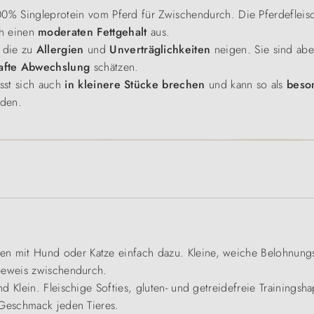
 100% Singleprotein vom Pferd für Zwischendurch. Die Pferdefleisc
ch einen
moderaten Fettgehalt
aus.
, die zu
Allergien
und
Unverträglichkeiten
neigen. Sie sind abe
afte Abwechslung
schätzen.
sst sich auch
in kleinere Stücke brechen
und kann so als
beso
rden.
 mit Hund oder Katze einfach dazu. Kleine, weiche Belohnungs
sbeweis zwischendurch.
d Klein. Fleischige Softies, gluten- und getreidefreie Trainings
 Geschmack jeden Tieres.