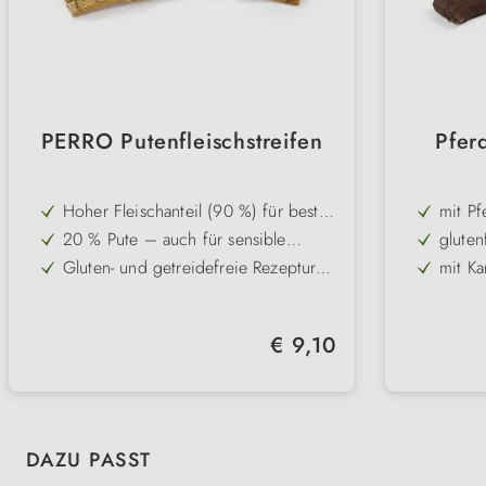
PERRO Putenfleischstreifen
Pferd
Hoher Fleischanteil (90 %) für besten
mit Pf
Geschmack und hohe Akzeptanz
20 % Pute – auch für sensible
gluten
Hunde geeignet
Gluten- und getreidefreie Rezeptur
mit Ka
für gute Verträglichkeit
Weiche Konsistenz – perfekt für
Sticks
Welpen, Senioren oder Hunde mit
Leicht teilbar – ideal für Training und
Zahnproblemen
Regulärer Preis:
€ 9,10
unterwegs
Schonend hergestellt, um
Geschmack und Nährstoffe
bestmöglich zu erhalten
Produktgalerie überspringen
DAZU PASST