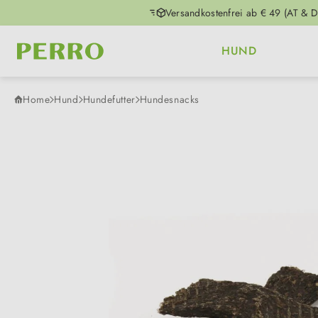
Versandkostenfrei ab € 49 (AT & D
m Hauptinhalt springen
Zur Suche springen
Zur Hauptnavigation springen
HUND
Home
Hund
Hundefutter
Hundesnacks
Bildergalerie überspringen