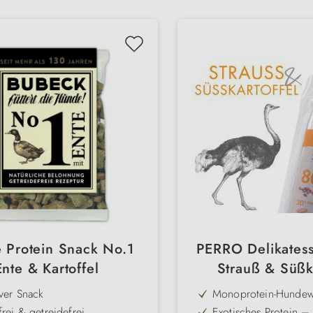
e Protein Snack No.1
PERRO Delikatess
Ente & Kartoffel
Strauß & Süßka
iver Snack
Monoprotein-Hundew
ausschließlich aus h
frei & getreidefrei
Exotisches Protein – 