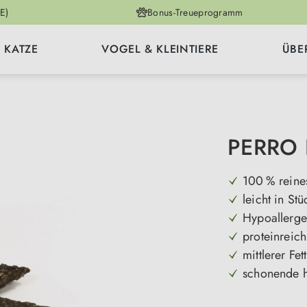
E)
Bonus-Treueprogramm
KATZE
VOGEL & KLEINTIERE
ÜBE
PERRO P
100 % reine
leicht in Stü
Hypoallerge
proteinreich
mittlerer Fet
schonende h