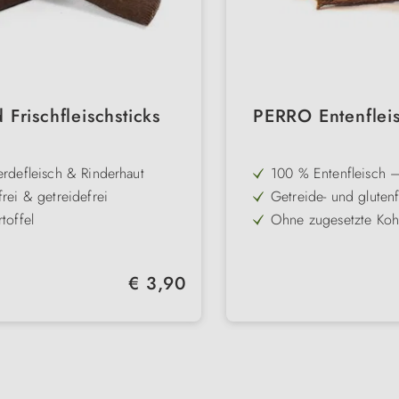
 Frischfleischsticks
PERRO Entenfleis
erdefleisch & Rinderhaut
100 % Entenfleisch –
für Allergiker geeign
frei & getreidefrei
Getreide- und glutenf
Verträglichkeit
rtoffel
Ohne zugesetzte Koh
ideal fürs Training
 auch teilbar
Weiche Konsistenz –
Welpen & Senioren 
Proteinreich für kräf
Regulärer Preis:
€ 3,90
Vitalität
Natürlicher, intensive
Fleischgeschmack oh