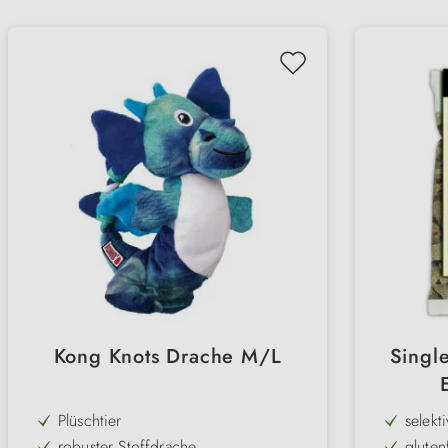
Kong Knots Drache M/L
Singl
Plüschtier
selekt
robuster Stoffdrache
gluten