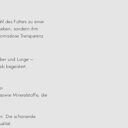
hl des Futters zu einer
 geben, sondern ihm
omisslose Transparenz
Leber und Lunge –
eb begeistert.
ei
 sowie Mineralstoffe, die
en. Die schonende
lität.