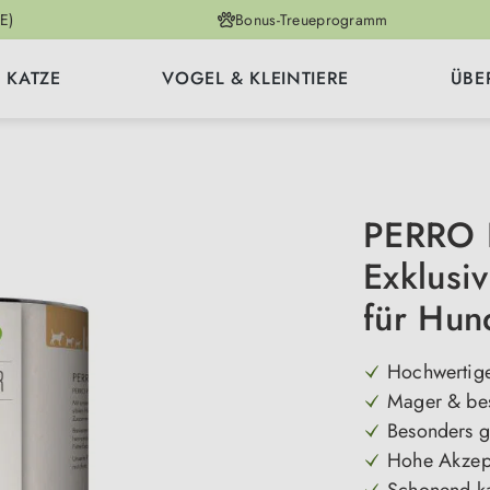
E)
Bonus-Treueprogramm
KATZE
VOGEL & KLEINTIERE
ÜBE
PERRO P
Exklusi
für Hun
Hochwertige
Mager & bes
Besonders g
Hohe Akzept