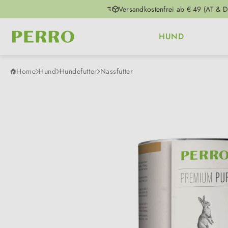
Versandkostenfrei ab € 49 (AT & D
m Hauptinhalt springen
Zur Suche springen
Zur Hauptnavigation springen
HUND
Home
Hund
Hundefutter
Nassfutter
Bildergalerie überspringen