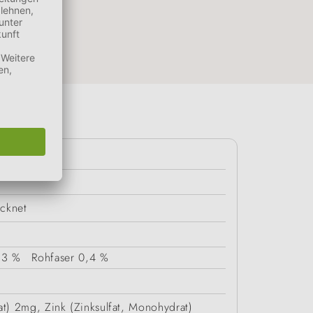
ocknet
,3 %
Rohfaser
0,4 %
at) 2mg, Zink (Zinksulfat, Monohydrat)