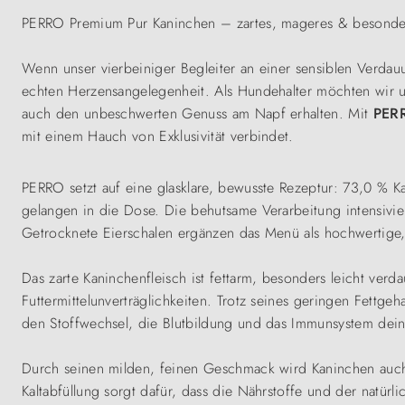
PERRO Premium Pur Kaninchen – zartes, mageres & besonders 
Wenn unser vierbeiniger Begleiter an einer sensiblen Verdauun
echten Herzensangelegenheit. Als Hundehalter möchten wir un
auch den unbeschwerten Genuss am Napf erhalten. Mit
PERR
mit einem Hauch von Exklusivität verbindet.
PERRO setzt auf eine glasklare, bewusste Rezeptur: 73,0 % K
gelangen in die Dose. Die behutsame Verarbeitung intensivier
Getrocknete Eierschalen ergänzen das Menü als hochwertige, v
Das zarte Kaninchenfleisch ist fettarm, besonders leicht verd
Futtermittelunverträglichkeiten. Trotz seines geringen Fettgeh
den Stoffwechsel, die Blutbildung und das Immunsystem dein
Durch seinen milden, feinen Geschmack wird Kaninchen au
Kaltabfüllung sorgt dafür, dass die Nährstoffe und der natürl