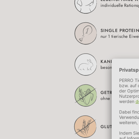
individuelle Rations
SINGLE PROTEI
nur 1 tierische Eiwe
KANINCHEN
besonders proteinr
GETREIDEFREI
ohne Kohlenhydrat
GLUTENFREI