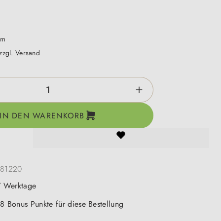
mm
 zzgl. Versand
zahl: Gib den gewünschten Wert ein oder be
IN DEN WARENKORB
181220
-7 Werktage
 8 Bonus Punkte für diese Bestellung