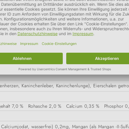
SE = REINFLEISCHSCHÄLCHEN
enherzen, Kaninchenleber, Kaninchenlunge), Eierschalen getr
gehalt
7,0 %
Rohasche
2,0 %
Calcium
0,35 %
Phosphor
0
Calciumjodat, wasserfrei) 0,2mg, Mangan (als Mangan -II-Sulf