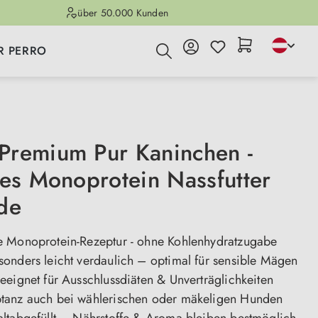
über 50.000 Kunden
R PERRO
remium Pur Kaninchen -
ves Monoprotein Nassfutter
de
 Monoprotein-Rezeptur - ohne Kohlenhydratzugabe
onders leicht verdaulich – optimal für sensible Mägen
eeignet für Ausschlussdiäten & Unverträglichkeiten
anz auch bei wählerischen oder mäkeligen Hunden